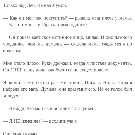
Только над Лео. Не над Луной.
— Как он мог так поступить? — рыдала я на плече у мамы.
— Как он мог… выбрать только одного?
— Он показывает своё истинное лицо, милая. И оно намного
уродливее, чем мы думали, — сказала мама, гладя меня по
волосам.
Мне стало плохо. Руки дрожали, когда я листала документы.
Он СТЁР нашу дочь, как будто её не существовало.
Я звонила ему сотню раз. Ни ответа. Писала. Ноль. Тогда я
набрала его мать. Думала, она вразумит его. Но её голос был
холоден:
— Не жди, что мой сын останется с лгуньей.
— Я НЕ изменяла! — всхлипнула я.
Она усмехнулась: