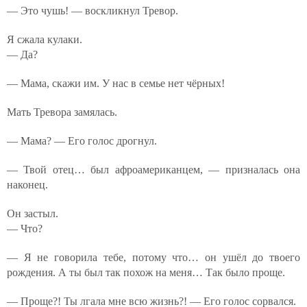
— Это чушь! — воскликнул Тревор.
Я сжала кулаки.
— Да?
— Мама, скажи им. У нас в семье нет чёрных!
Мать Тревора замялась.
— Мама? — Его голос дрогнул.
— Твой отец… был афроамериканцем, — призналась она
наконец.
Он застыл.
— Что?
— Я не говорила тебе, потому что… он ушёл до твоего
рождения. А ты был так похож на меня… Так было проще.
— Проще?! Ты лгала мне всю жизнь?! — Его голос сорвался.