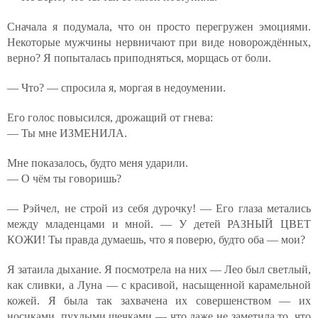
Сначала я подумала, что он просто перегружен эмоциями.
Некоторые мужчины нервничают при виде новорождённых,
верно? Я попыталась приподняться, морщась от боли.
— Что? — спросила я, моргая в недоумении.
Его голос повысился, дрожащий от гнева:
— Ты мне ИЗМЕНИЛА.
Мне показалось, будто меня ударили.
— О чём ты говоришь?
— Рэйчел, не строй из себя дурочку! — Его глаза метались
между младенцами и мной. — У детей РАЗНЫЙ ЦВЕТ
КОЖИ! Ты правда думаешь, что я поверю, будто оба — мои?
Я затаила дыхание. Я посмотрела на них — Лео был светлый,
как сливки, а Луна — с красивой, насыщенной карамельной
кожей. Я была так захвачена их совершенством — их
носиками, пухлыми щечками — что даже не заметила то, что