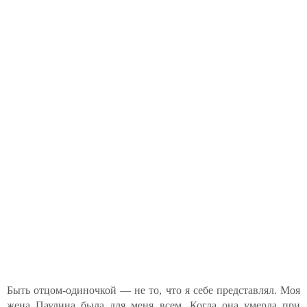
Быть отцом-одиночкой — не то, что я себе представлял. Моя
жена Паулина была для меня всем. Когда она умерла при