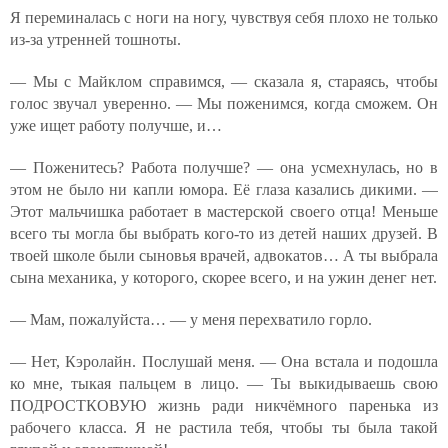
Я переминалась с ноги на ногу, чувствуя себя плохо не только
из-за утренней тошноты.
— Мы с Майклом справимся, — сказала я, стараясь, чтобы
голос звучал уверенно. — Мы поженимся, когда сможем. Он
уже ищет работу получше, и…
— Поженитесь? Работа получше? — она усмехнулась, но в
этом не было ни капли юмора. Её глаза казались дикими. —
Этот мальчишка работает в мастерской своего отца! Меньше
всего ты могла бы выбрать кого-то из детей наших друзей. В
твоей школе были сыновья врачей, адвокатов… А ты выбрала
сына механика, у которого, скорее всего, и на ужин денег нет.
— Мам, пожалуйста… — у меня перехватило горло.
— Нет, Кэролайн. Послушай меня. — Она встала и подошла
ко мне, тыкая пальцем в лицо. — Ты выкидываешь свою
ПОДРОСТКОВУЮ жизнь ради никчёмного паренька из
рабочего класса. Я не растила тебя, чтобы ты была такой