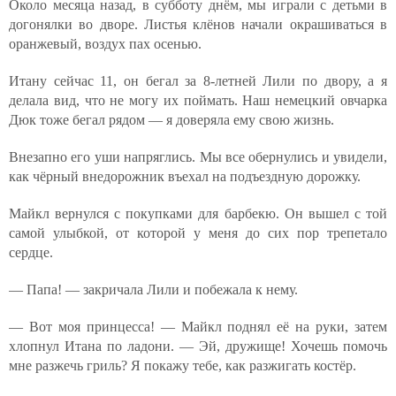
Около месяца назад, в субботу днём, мы играли с детьми в
догонялки во дворе. Листья клёнов начали окрашиваться в
оранжевый, воздух пах осенью.
Итану сейчас 11, он бегал за 8-летней Лили по двору, а я
делала вид, что не могу их поймать. Наш немецкий овчарка
Дюк тоже бегал рядом — я доверяла ему свою жизнь.
Внезапно его уши напряглись. Мы все обернулись и увидели,
как чёрный внедорожник въехал на подъездную дорожку.
Майкл вернулся с покупками для барбекю. Он вышел с той
самой улыбкой, от которой у меня до сих пор трепетало
сердце.
— Папа! — закричала Лили и побежала к нему.
— Вот моя принцесса! — Майкл поднял её на руки, затем
хлопнул Итана по ладони. — Эй, дружище! Хочешь помочь
мне разжечь гриль? Я покажу тебе, как разжигать костёр.