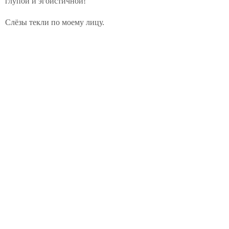
глупой и эгоистичной!
Слёзы текли по моему лицу.