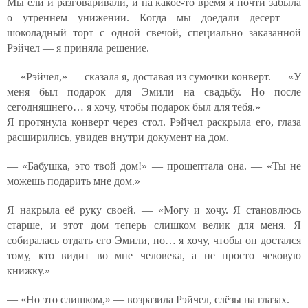
Мы ели и разговаривали, и на какое-то время я почти забыла
о утреннем унижении. Когда мы доедали десерт —
шоколадный торт с одной свечой, специально заказанной
Рэйчел — я приняла решение.
— «Рэйчел,» — сказала я, доставая из сумочки конверт. — «У
меня был подарок для Эмили на свадьбу. Но после
сегодняшнего… я хочу, чтобы подарок был для тебя.»
Я протянула конверт через стол. Рэйчел раскрыла его, глаза
расширились, увидев внутри документ на дом.
— «Бабушка, это твой дом!» — прошептала она. — «Ты не
можешь подарить мне дом.»
Я накрыла её руку своей. — «Могу и хочу. Я становлюсь
старше, и этот дом теперь слишком велик для меня. Я
собиралась отдать его Эмили, но… я хочу, чтобы он достался
тому, кто видит во мне человека, а не просто чековую
книжку.»
— «Но это слишком,» — возразила Рэйчел, слёзы на глазах.