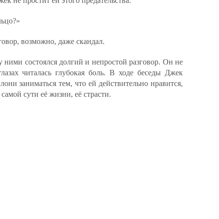
ек не простит ей этого предательства.
льцо?»
говор, возможно, даже скандал.
 ними состоялся долгий и непростой разговор. Он не
глазах читалась глубокая боль. В ходе беседы Джек
Хлони заниматься тем, что ей действительно нравится,
 самой сути её жизни, её страсти.