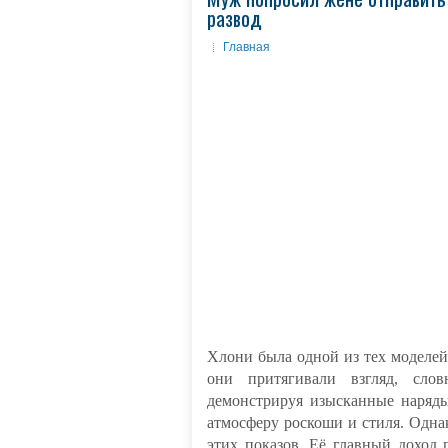
развод
Главная
Хлони была одной из тех моделе
они притягивали взгляд, сло
демонстрируя изысканные наряды
атмосферу роскоши и стиля. Одна
этих показов. Её главный доход