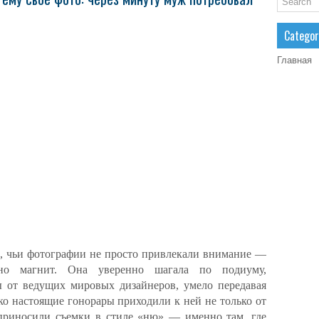
Categor
Главная
й, чьи фотографии не просто привлекали внимание —
вно магнит. Она уверенно шагала по подиуму,
 от ведущих мировых дизайнеров, умело передавая
ко настоящие гонорары приходили к ней не только от
 приносили съемки в стиле «ню» — именно там, где