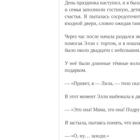
День праздника наступил, и я была
и семья заполнили гостиную, дети
счастья. Я пыталась сосредоточит
входной двери, словно ожидая таи
Через час после начала раздался з
помогая Элли с тортом, и я пошл
было около двадцати с небольшим
У неё были длинные тёмные волос
подарком.
— «Привет, я — Лила, — тихо ска
В этот момент Элли выбежала к две
— «Это она! Мама, это она! Подру
Я застыла, пытаясь понять, что виж
— «О, ну… заходи.»