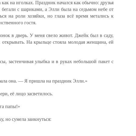
 как на иголках. Праздник начался как обычно: друзья
 бегали с шариками, а Элли была на седьмом небе от
ься на роли хозяйки, но глаза всё время метались к
нственного гостя.
вонок в дверь. У меня свело живот. Джейк был в саду,
а открывать. На крыльце стояла молодая женщина, ей
.
ы, застенчивая улыбка и в руках небольшой пакет с
зала она. — Я пришла на праздник Элли.»
ри, её лицо засветилось.
га папы!»
у, но сумела заикнуться: